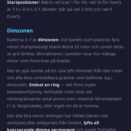
Startpositioner:
Bakre rad (rad 1 för Vit, rad 10 för Svart)
är T·S·L·D·K·L·S·T. Bönder står på rad 2 (Vit) och rad 9
(Svart).
Dimzonen
Raderna 4–7 är
dimzonen
. Vid spelets start placeras fyra
minor slumpmässigt bland dessa 32 rutor och zonen täcks
av grå dimma. Minräknaren i panelen visar hur många
minor som finns kvar på brädet.
När en pjäs landar på en ruta lyfts dimman från den rutan
och alla dess omedelbara grannar som befinner sig i
dimzonen.
Endast en ring
— det finns ingen
kaskadavslöjning. Avslöjade rutor visar sitt
minangränsande antal precis som i klassisk Minesweeper
(1–8, färgkodade), eller inget om de är tomma.
När alla fyra minor antingen har hittats (deras ruta
avslöjats) eller avlägsnats från brädet,
lyfts all
kvarvarande dimma permanent
och spelet fortsätter