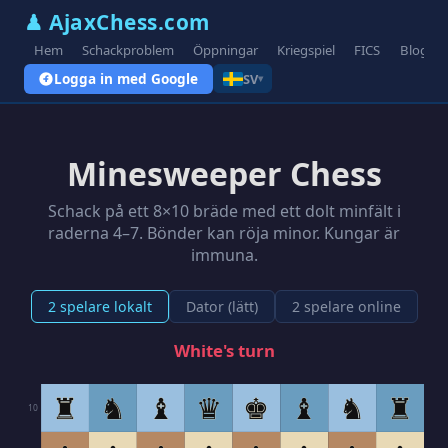
♟ AjaxChess.com
Hem
Schackproblem
Öppningar
Kriegspiel
FICS
Blogg
Logga in med Google
SV
▾
Minesweeper Chess
Schack på ett 8×10 bräde med ett dolt minfält i
raderna 4–7. Bönder kan röja minor. Kungar är
immuna.
2 spelare lokalt
Dator (lätt)
2 spelare online
White's turn
♜
♞
♝
♛
♚
♝
♞
♜
10