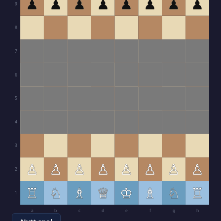
♟
♟
♟
♟
♟
♟
♟
♟
9
8
7
6
5
4
3
♙
♙
♙
♙
♙
♙
♙
♙
2
♖
♘
♗
♕
♔
♗
♘
♖
1
a
b
c
d
e
f
g
h