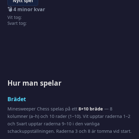
Nytt spel
💣
4
minor kvar
Vit tog:
Svart tog:
Hur man spelar
Brädet
Minesweeper Chess spelas på ett
8×10 bräde
— 8
kolumner (a–h) och 10 rader (1–10). Vit upptar raderna 1–2
och Svart upptar raderna 9–10 i den vanliga
schackuppställningen. Raderna 3 och 8 är tomma vid start.