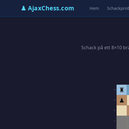
♟ AjaxChess.com
Hem
Schackpro
Schack på ett 8×10 br
♜
10
♟
9
8
7