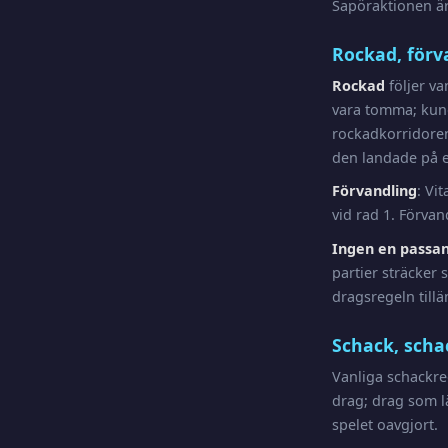
Sapöraktionen är 
Rockad, förv
Rockad
följer va
vara tomma; kung
rockadkorridore
den landade på 
Förvandling
: Vi
vid rad 1. Förvan
Ingen en passan
partier sträcker
dragsregeln tillä
Schack, scha
Vanliga schackre
drag; drag som lä
spelet oavgjort.