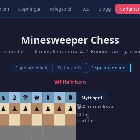
blem
Öppningar
Kriegspiel
FICS
Blogg
Varianter
Minesweeper Chess
äde med ett dolt minfält i raderna 4–7. Bönder kan röja mi
2 spelare lokalt
Dator (lätt)
2 spelare online
White's turn
♞
♝
♛
♚
♝
♞
♜
Nytt spel
💣
4
minor kvar
♟
♟
♟
♟
♟
♟
♟
Vit tog:
Svart tog: