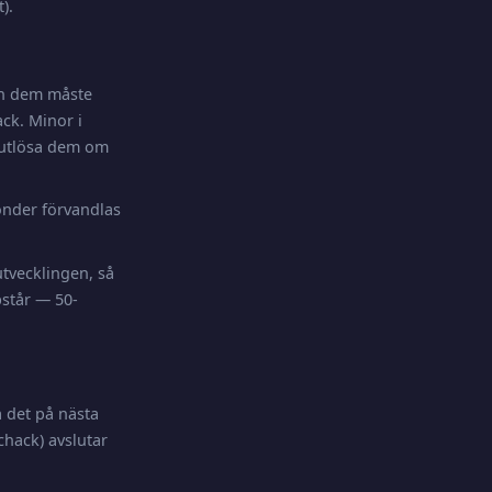
).
lan dem måste
ck. Minor i
 utlösa dem om
bönder förvandlas
tvecklingen, så
pstår — 50-
a det på nästa
chack) avslutar