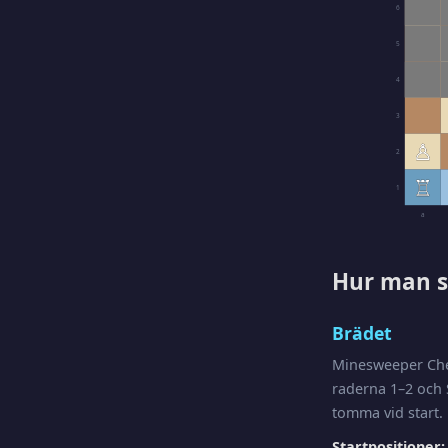
6
5
4
3
♙
2
♖
1
a
Hur man s
Brädet
Minesweeper Che
raderna 1–2 och 
tomma vid start.
Startpositioner: