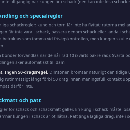
inte tillgänglig när kungen är i schack (den kan inte lösa schacket
andling och specialregler
nliga schackregler: kung och torn får inte ha flyttat; rutorna mel
en får inte vara i schack, passera genom schack eller landa i scha
n betraktas som tomma vid frivägskontrollen, men kungen skulle
en.
ta bönder förvandlas när de når rad 10 (Svarts bakre rad); Svarta 
dlingen sker automatiskt till dam.
t. Ingen 50-dragsregel.
Dimzonen bromsar naturligt den tidiga u
 sig rutinmässigt långt förbi 50 drag innan meningsfull kontakt up
mpas därför inte.
ckmatt och patt
gler för schack och schackmatt gäller. En kung i schack måste lös
mnar kungen i schack är otillåtna. Patt (inga lagliga drag, inte i s