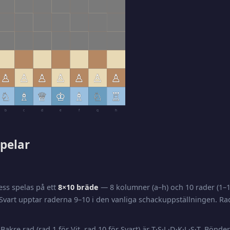
♙
♙
♙
♙
♙
♙
♙
♘
♗
♕
♔
♗
♘
♖
b
c
d
e
f
g
h
pelar
ss spelas på ett
8×10 bräde
— 8 kolumner (a–h) och 10 rader (1–10
Svart upptar raderna 9–10 i den vanliga schackuppställningen. Ra
Bakre rad (rad 1 för Vit, rad 10 för Svart) är T·S·L·D·K·L·S·T. Bönder