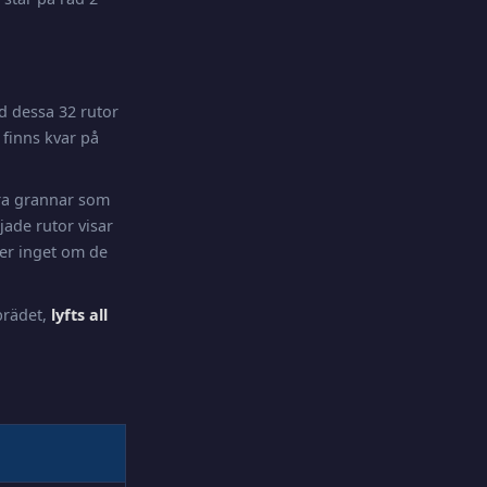
nd dessa 32 rutor
finns kvar på
ara grannar som
jade rutor visar
ler inget om de
 brädet,
lyfts all