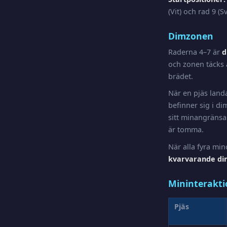
(Vit) och rad 9 (Sv
Dimzonen
Raderna 4–7 är
d
och zonen täcks 
brädet.
När en pjäs land
befinner sig i d
sitt minangränsa
är tomma.
När alla fyra min
kvarvarande d
Mininterakti
Pjäs