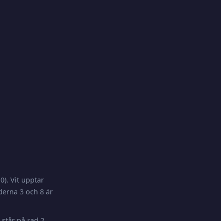
). Vit upptar
derna 3 och 8 är
 står på rad 2