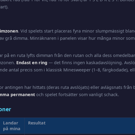
art).
imzonen
. Vid spelets start placeras fyra minor slumpmässigt bla
av grå dimma. Minräknaren i panelen visar hur många minor som 
ar på en ruta lyfts dimman från den rutan och alla dess omedelb
imzonen.
Endast en ring
— det finns ingen kaskadavslöjning. Avslö
nde antal precis som i klassisk Minesweeper (1–8, färgkodade), el
or antingen har hittats (deras ruta avslöjats) eller avlägsnats från
imma permanent
och spelet fortsätter som vanligt schack.
oner
Landar
Resultat
på mina