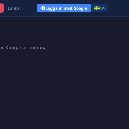
Länkar
Logga in med Google
SV
▾
nor. Kungar är immuna.