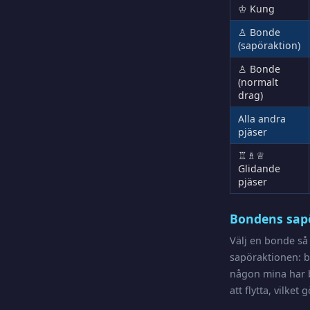
♔ Kung
♙ Bonde
(sapöraktion)
♙ Bonde
(normalt
drag)
Alla andra
pjäser
♖♗♕
Glidande
pjäser
Bondens sap
Välj en bonde så
sapöraktionen: b
någon mina har b
att flytta, vilke