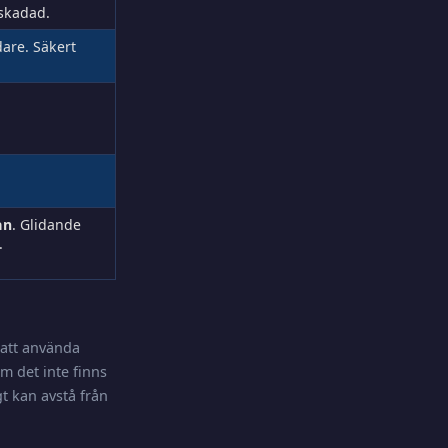
skadad.
dare. Säkert
an
. Glidande
.
 att använda
m det inte finns
t kan avstå från