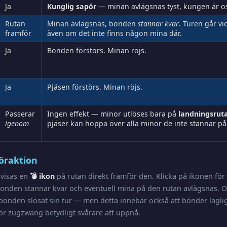
Ja
Kunglig sapör
— minan avlägsnas tyst, kungen är o
Rutan
Minan avlägsnas, bonden
stannar kvar
. Turen går vi
framför
även om det inte finns någon mina där.
Ja
Bonden förstörs. Minan röjs.
Ja
Pjäsen förstörs. Minan röjs.
Passerar
Ingen effekt — minor utlöses bara på
landningsrut
igenom
pjäser kan hoppa över alla minor de inte stannar på
öraktion
 visas en
💣 ikon
på rutan direkt framför den. Klicka på ikonen för
onden stannar kvar och eventuell mina på den rutan avlägsnas. O
onden slösat sin tur — men detta innebär också att bönder laglig
t gör zugzwang betydligt svårare att uppnå.