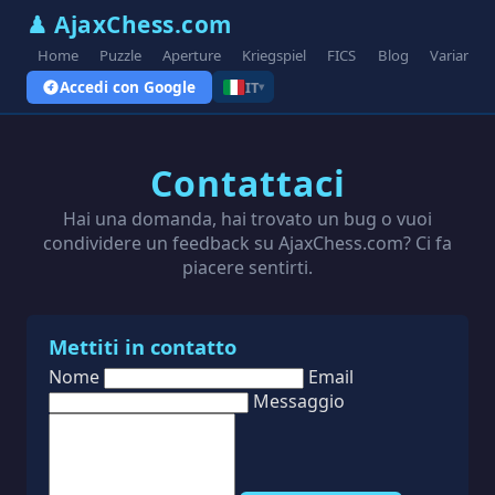
♟ AjaxChess.com
Home
Puzzle
Aperture
Kriegspiel
FICS
Blog
Varianti
Accedi con Google
IT
▾
Contattaci
Hai una domanda, hai trovato un bug o vuoi
condividere un feedback su AjaxChess.com? Ci fa
piacere sentirti.
Mettiti in contatto
Nome
Email
Messaggio