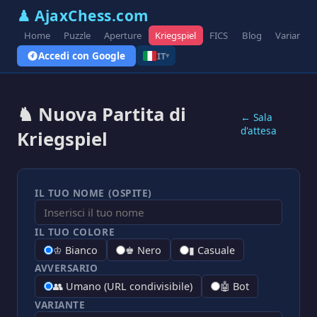
♟ AjaxChess.com
Home
Puzzle
Aperture
Kriegspiel
FICS
Blog
Varianti
Accedi con Google
IT
▾
♞ Nuova Partita di
← Sala
d'attesa
Kriegspiel
IL TUO NOME (OSPITE)
IL TUO COLORE
♔ Bianco
♚ Nero
▮ Casuale
AVVERSARIO
👥 Umano (URL condivisibile)
🤖 Bot
VARIANTE