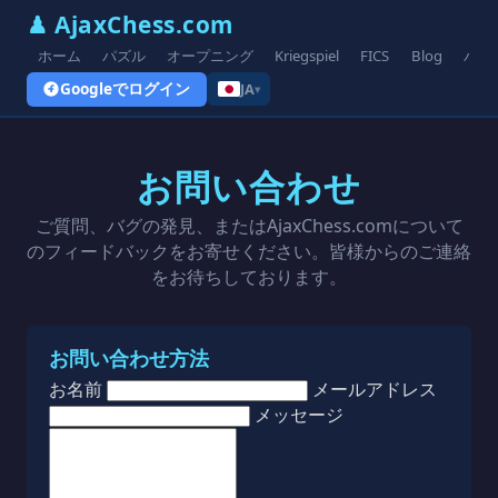
♟ AjaxChess.com
ホーム
パズル
オープニング
Kriegspiel
FICS
Blog
バリ
Googleでログイン
JA
▾
お問い合わせ
ご質問、バグの発見、またはAjaxChess.comについて
のフィードバックをお寄せください。皆様からのご連絡
をお待ちしております。
お問い合わせ方法
お名前
メールアドレス
メッセージ