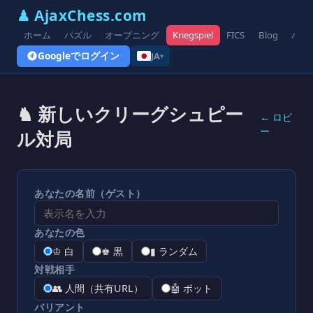
♟ AjaxChess.com
ホーム
パズル
オープニング
Kriegspiel
FICS
Blog
バリ
Googleでログイン
JA
▾
♞ 新しいクリーグシュピー
← ロビ
ー
ル対局
あなたの名前（ゲスト）
あなたの色
♔ 白
♚ 黒
▮ ランダム
対戦相手
👥 人間（共有URL）
🤖 ボット
バリアント