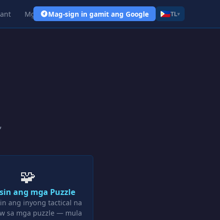
ant
Mga Link
Mag-sign in gamit ang Google
TL
▾
,
🧩
sin ang mga Puzzle
in ang inyong tactical na
w sa mga puzzle — mula