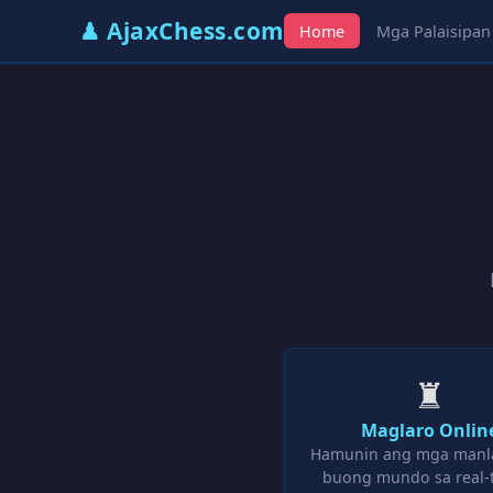
♟ AjaxChess.com
Home
Mga Palaisipan
♜
Maglaro Onlin
Hamunin ang mga manla
buong mundo sa real-