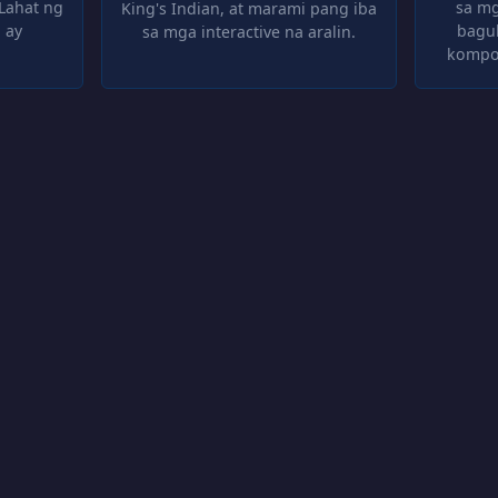
Lahat ng
sa mg
King's Indian, at marami pang iba
 ay
bagu
sa mga interactive na aralin.
kompos