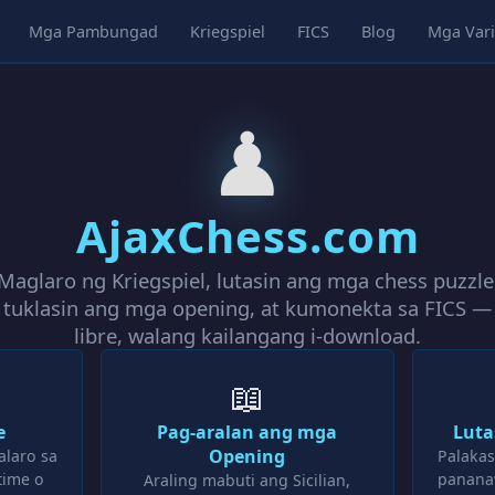
Mga Pambungad
Kriegspiel
FICS
Blog
Mga Vari
♟
AjaxChess.com
Maglaro ng Kriegspiel, lutasin ang mga chess puzzle
tuklasin ang mga opening, at kumonekta sa FICS —
libre, walang kailangang i-download.
📖
e
Pag-aralan ang mga
Luta
Opening
laro sa
Palakas
time o
panana
Araling mabuti ang Sicilian,