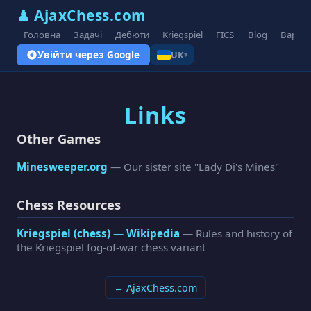
♟ AjaxChess.com
Головна
Задачі
Дебюти
Kriegspiel
FICS
Blog
Варіан
Увійти через Google
UK
▾
Links
Other Games
Minesweeper.org
— Our sister site "Lady Di's Mines"
Chess Resources
Kriegspiel (chess) — Wikipedia
— Rules and history of
the Kriegspiel fog-of-war chess variant
← AjaxChess.com