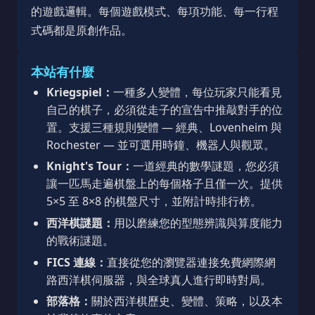
的遊戲邏輯。每個遊戲模式、每項功能、每一行程
式碼都是原創作品。
本站有什麼
Kriegspiel：
一種多人變體，每位玩家只能看見
自己的棋子，必須從走子的宣告中推敲對手的位
置。支援三種規則變體 — 經典、Lovenheim 與
Rochester — 並可選用時鐘、機器人與觀眾。
Knight's Tour：
一道經典的數學謎題，您必須
讓一匹馬走遍棋盤上的每個格子且僅一次。提供
5×5 至 8×8 的棋盤尺寸，並附計時排行榜。
西洋棋謎題：
用以磨練您的型態辨識與算度能力
的戰術謎題。
FICS 連線：
直接從您的瀏覽器連接免費網際網
路西洋棋伺服器，與全球真人進行即時對局。
部落格：
關於西洋棋歷史、變體、策略，以及本