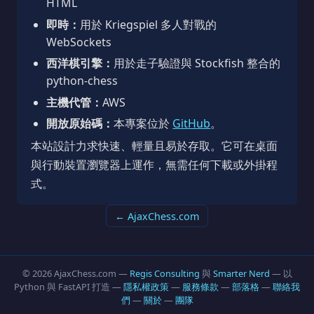
HTML
即時：
用於 Kriegspiel 多人對戰的
WebSockets
西洋棋引擎：
用於走子驗證與 Stockfish 整合的
python-chess
主機代管：
AWS
開放原始碼：
本專案位於
GitHub
。
本站設計力求快速、輕量且易於存取。它可在桌面
與行動裝置瀏覽器上運作，無需任何下載或外掛程
式。
← AjaxChess.com
© 2026 AjaxChess.com —
Regis Consulting
與
Smarter Nerd
— 以
Python 與 FastAPI 打造 —
隱私權政策
—
服務條款
—
部落格
—
聯絡我
們
—
關於
—
團隊