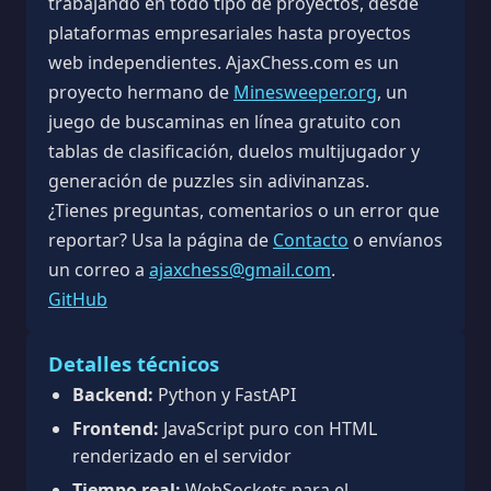
trabajando en todo tipo de proyectos, desde
plataformas empresariales hasta proyectos
web independientes. AjaxChess.com es un
proyecto hermano de
Minesweeper.org
, un
juego de buscaminas en línea gratuito con
tablas de clasificación, duelos multijugador y
generación de puzzles sin adivinanzas.
¿Tienes preguntas, comentarios o un error que
reportar? Usa la página de
Contacto
o envíanos
un correo a
ajaxchess@gmail.com
.
GitHub
Detalles técnicos
Backend:
Python y FastAPI
Frontend:
JavaScript puro con HTML
renderizado en el servidor
Tiempo real:
WebSockets para el