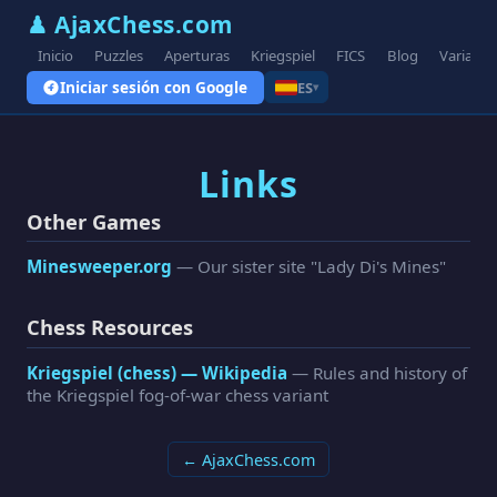
♟ AjaxChess.com
Inicio
Puzzles
Aperturas
Kriegspiel
FICS
Blog
Variante
Iniciar sesión con Google
ES
▾
Links
Other Games
Minesweeper.org
— Our sister site "Lady Di's Mines"
Chess Resources
Kriegspiel (chess) — Wikipedia
— Rules and history of
the Kriegspiel fog-of-war chess variant
← AjaxChess.com