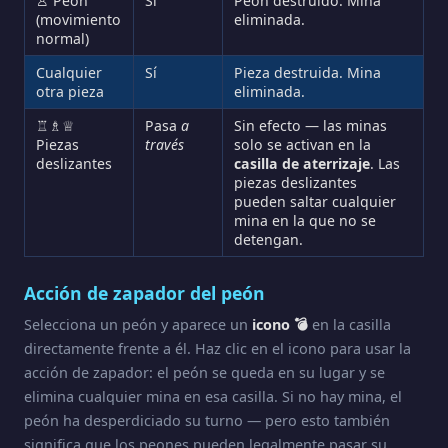
♙ Peón
Sí
Peón destruido. Mina
(movimiento
eliminada.
normal)
Cualquier
Sí
Pieza destruida. Mina
otra pieza
eliminada.
♖♗♕
Pasa
a
Sin efecto — las minas
Piezas
través
solo se activan en la
deslizantes
casilla de aterrizaje
. Las
piezas deslizantes
pueden saltar cualquier
mina en la que no se
detengan.
Acción de zapador del peón
Selecciona un peón y aparece un
icono 💣
en la casilla
directamente frente a él. Haz clic en el icono para usar la
acción de zapador: el peón se queda en su lugar y se
elimina cualquier mina en esa casilla. Si no hay mina, el
peón ha desperdiciado su turno — pero esto también
significa que los peones pueden legalmente pasar su