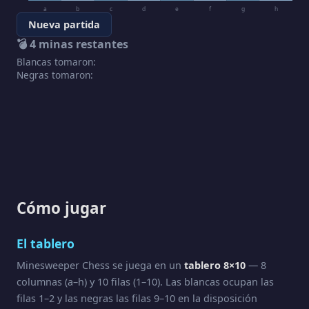
a
b
c
d
e
f
g
h
Nueva partida
💣
4
minas restantes
Blancas tomaron:
Negras tomaron:
Cómo jugar
El tablero
Minesweeper Chess se juega en un
tablero 8×10
— 8
columnas (a–h) y 10 filas (1–10). Las blancas ocupan las
filas 1–2 y las negras las filas 9–10 en la disposición