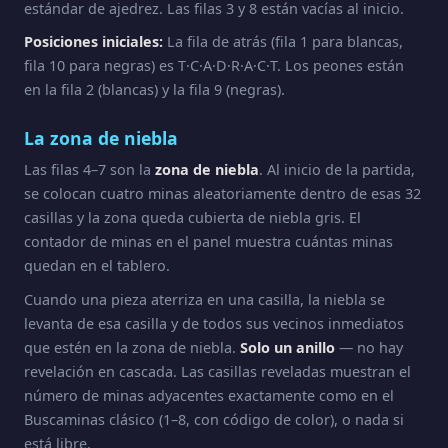
estándar de ajedrez. Las filas 3 y 8 están vacías al inicio.
Posiciones iniciales:
La fila de atrás (fila 1 para blancas,
fila 10 para negras) es T·C·A·D·R·A·C·T. Los peones están
en la fila 2 (blancas) y la fila 9 (negras).
La zona de niebla
Las filas 4–7 son la
zona de niebla
. Al inicio de la partida,
se colocan cuatro minas aleatoriamente dentro de esas 32
casillas y la zona queda cubierta de niebla gris. El
contador de minas en el panel muestra cuántas minas
quedan en el tablero.
Cuando una pieza aterriza en una casilla, la niebla se
levanta de esa casilla y de todos sus vecinos inmediatos
que estén en la zona de niebla.
Solo un anillo
— no hay
revelación en cascada. Las casillas reveladas muestran el
número de minas adyacentes exactamente como en el
Buscaminas clásico (1–8, con código de color), o nada si
está libre.