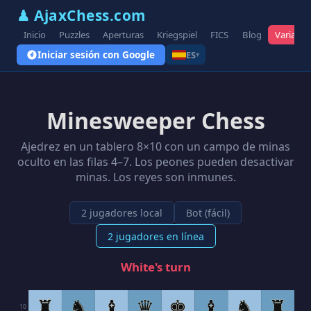
♟ AjaxChess.com
Inicio
Puzzles
Aperturas
Kriegspiel
FICS
Blog
Variante
Iniciar sesión con Google
ES
▾
Minesweeper Chess
Ajedrez en un tablero 8×10 con un campo de minas
oculto en las filas 4–7. Los peones pueden desactivar
minas. Los reyes son inmunes.
2 jugadores local
Bot (fácil)
2 jugadores en línea
White's turn
♜
♞
♝
♛
♚
♝
♞
♜
10