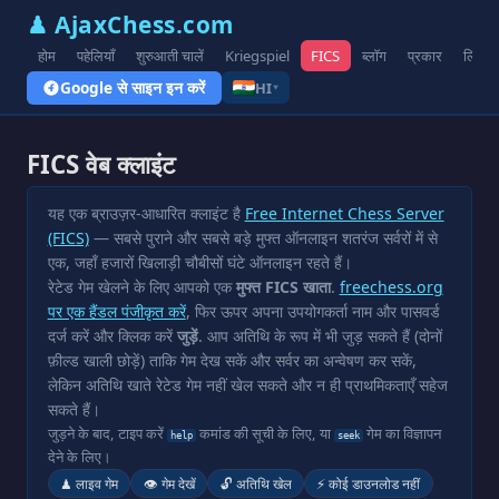
♟ AjaxChess.com
होम
पहेलियाँ
शुरुआती चालें
Kriegspiel
FICS
ब्लॉग
प्रकार
लिंक
Google से साइन इन करें
HI
▾
FICS वेब क्लाइंट
यह एक ब्राउज़र-आधारित क्लाइंट है
Free Internet Chess Server
(FICS)
— सबसे पुराने और सबसे बड़े मुफ्त ऑनलाइन शतरंज सर्वरों में से
एक, जहाँ हजारों खिलाड़ी चौबीसों घंटे ऑनलाइन रहते हैं।
रेटेड गेम खेलने के लिए आपको एक
मुफ्त FICS खाता
.
freechess.org
पर एक हैंडल पंजीकृत करें
, फिर ऊपर अपना उपयोगकर्ता नाम और पासवर्ड
दर्ज करें और क्लिक करें
जुड़ें
. आप अतिथि के रूप में भी जुड़ सकते हैं (दोनों
फ़ील्ड खाली छोड़ें) ताकि गेम देख सकें और सर्वर का अन्वेषण कर सकें,
लेकिन अतिथि खाते रेटेड गेम नहीं खेल सकते और न ही प्राथमिकताएँ सहेज
सकते हैं।
जुड़ने के बाद, टाइप करें
कमांड की सूची के लिए, या
गेम का विज्ञापन
help
seek
देने के लिए।
♟ लाइव गेम
👁 गेम देखें
🔓 अतिथि खेल
⚡ कोई डाउनलोड नहीं