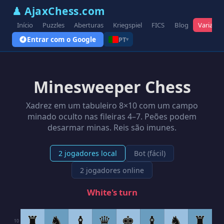
♟ AjaxChess.com
Início
Puzzles
Aberturas
Kriegspiel
FICS
Blog
Variante
Entrar com o Google
PT
▾
Minesweeper Chess
Xadrez em um tabuleiro 8×10 com um campo
minado oculto nas fileiras 4–7. Peões podem
desarmar minas. Reis são imunes.
2 jogadores local
Bot (fácil)
2 jogadores online
White's turn
♜
♞
♝
♛
♚
♝
♞
♜
10