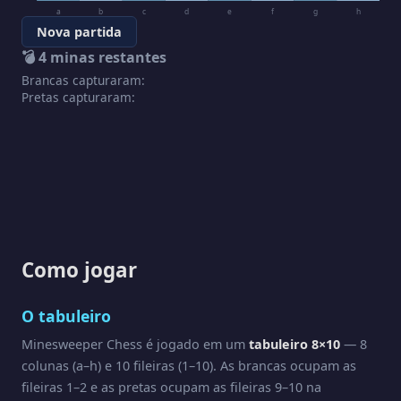
a
b
c
d
e
f
g
h
Nova partida
💣
4
minas restantes
Brancas capturaram:
Pretas capturaram:
Como jogar
O tabuleiro
Minesweeper Chess é jogado em um
tabuleiro 8×10
— 8
colunas (a–h) e 10 fileiras (1–10). As brancas ocupam as
fileiras 1–2 e as pretas ocupam as fileiras 9–10 na