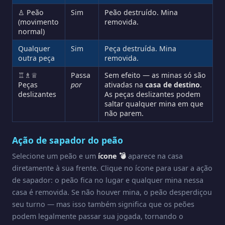
♙ Peão
Sim
Peão destruído. Mina
(movimento
removida.
normal)
Qualquer
Sim
Peça destruída. Mina
outra peça
removida.
♖♗♕
Passa
Sem efeito — as minas só são
Peças
por
ativadas na
casa de destino
.
deslizantes
As peças deslizantes podem
saltar qualquer mina em que
não parem.
Ação de sapador do peão
Selecione um peão e um
ícone 💣
aparece na casa
diretamente à sua frente. Clique no ícone para usar a ação
de sapador: o peão fica no lugar e qualquer mina nessa
casa é removida. Se não houver mina, o peão desperdiçou
seu turno — mas isso também significa que os peões
podem legalmente passar sua jogada, tornando o