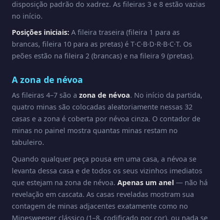
disposição padrão do xadrez. As fileiras 3 e 8 estão vazias
no início.
Posições iniciais:
A fileira traseira (fileira 1 para as
brancas, fileira 10 para as pretas) é T·C·B·D·R·B·C·T. Os
peões estão na fileira 2 (brancas) e na fileira 9 (pretas).
A zona de névoa
As fileiras 4–7 são a
zona de névoa
. No início da partida,
quatro minas são colocadas aleatoriamente nessas 32
casas e a zona é coberta por névoa cinza. O contador de
minas no painel mostra quantas minas restam no
tabuleiro.
Quando qualquer peça pousa em uma casa, a névoa se
levanta dessa casa e de todos os seus vizinhos imediatos
que estejam na zona de névoa.
Apenas um anel
— não há
revelação em cascata. As casas reveladas mostram sua
contagem de minas adjacentes exatamente como no
Minesweeper clássico (1–8, codificado por cor), ou nada se