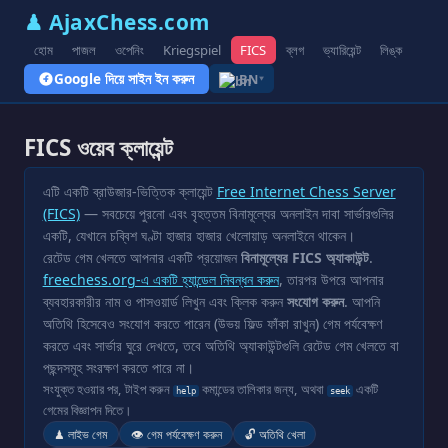
♟ AjaxChess.com
হোম
পাজল
ওপেনিং
Kriegspiel
FICS
ব্লগ
ভ্যারিয়েন্ট
লিঙ্ক
Google দিয়ে সাইন ইন করুন
BN
▾
FICS ওয়েব ক্লায়েন্ট
এটি একটি ব্রাউজার-ভিত্তিক ক্লায়েন্ট
Free Internet Chess Server
(FICS)
— সবচেয়ে পুরনো এবং বৃহত্তম বিনামূল্যের অনলাইন দাবা সার্ভারগুলির
একটি, যেখানে চব্বিশ ঘণ্টা হাজার হাজার খেলোয়াড় অনলাইনে থাকেন।
রেটেড গেম খেলতে আপনার একটি প্রয়োজন
বিনামূল্যের FICS অ্যাকাউন্ট
.
freechess.org-এ একটি হ্যান্ডেল নিবন্ধন করুন
, তারপর উপরে আপনার
ব্যবহারকারীর নাম ও পাসওয়ার্ড লিখুন এবং ক্লিক করুন
সংযোগ করুন
. আপনি
অতিথি হিসেবেও সংযোগ করতে পারেন (উভয় ফিল্ড ফাঁকা রাখুন) গেম পর্যবেক্ষণ
করতে এবং সার্ভার ঘুরে দেখতে, তবে অতিথি অ্যাকাউন্টগুলি রেটেড গেম খেলতে বা
পছন্দসমূহ সংরক্ষণ করতে পারে না।
সংযুক্ত হওয়ার পর, টাইপ করুন
কমান্ডের তালিকার জন্য, অথবা
একটি
help
seek
গেমের বিজ্ঞাপন দিতে।
♟ লাইভ গেম
👁 গেম পর্যবেক্ষণ করুন
🔓 অতিথি খেলা