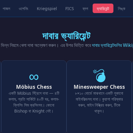
পাজল
ওপেনিং
Kriegspiel
FICS
ব্লগ
ভ্যারিয়েন্ট
লিঙ্ক
দাবার ভ্যারিয়েন্ট
বং ভিন্ন নিয়মে খেলা দাবা অন্বেষণ করুন। এর উপর ভিত্তি করে
দাবার ভ্যারিয়েন্টগুলির W
∞
💣
Möbius Chess
Minesweeper Chess
একটি Möbius স্ট্রিপে দাবা — ৪টি
৮×১০ বোর্ডে মাঝখানে একটি লুকানো
কলাম, প্রতি সার্কিটে ৪০টি ঘর, কলাম-
মাইনফিল্ডসহ দাবা। কুয়াশা পরিষ্কার
ফ্লিপিং সিম ক্রসিংসহ। কোনো
করুন, মাইন নিষ্ক্রিয় করুন, টিকে
Bishop বা Knight নেই।
থাকুন।