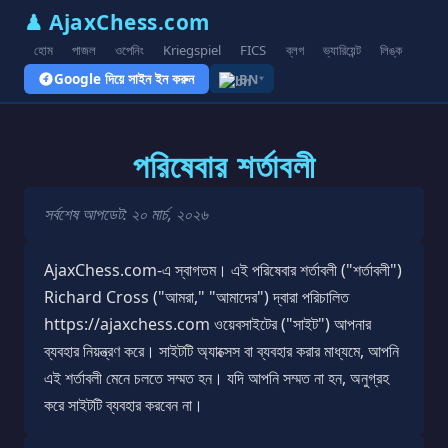
♟ AjaxChess.com
হোম
পাজল
ওপেনিং
Kriegspiel
FICS
ব্লগ
ভ্যারিয়েন্ট
লিঙ্ক
Google দিয়ে সাইন ইন করুন
BN
▾
পরিষেবার শর্তাবলী
সর্বশেষ আপডেট: ২০ মার্চ, ২০২৬
AjaxChess.com-এ স্বাগতম। এই পরিষেবার শর্তাবলী ("শর্তাবলী")
Richard Cross ("আমরা," "আমাদের") দ্বারা পরিচালিত
https://ajaxchess.com ওয়েবসাইটের ("সাইট") আপনার
ব্যবহার নিয়ন্ত্রণ করে। সাইটটি অ্যাক্সেস বা ব্যবহার করার মাধ্যমে, আপনি
এই শর্তাবলী মেনে চলতে সম্মত হন। যদি আপনি সম্মত না হন, অনুগ্রহ
করে সাইটটি ব্যবহার করবেন না।