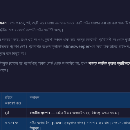
 অঞ্চল
। গেম শুরুতে, ওই ৩২টি ঘরের মধ্যে এলোমেলোভাবে চারটি মাইন স্থাপন করা হয় এবং অঞ্চলটি ধূ
উন্টার দেখায় বোর্ডে কতগুলি মাইন অবশিষ্ট আছে।
ে অবতরণ করে, তখন ওই ঘর এবং কুয়াশা অঞ্চলে থাকা তার সমস্ত নিকটবর্তী প্রতিবেশী ঘর থেকে কুয়
কেড প্রকাশ নেই। প্রকাশিত ঘরগুলি ক্লাসিক Minesweeper-এর মতো ঠিক তাদের মাইন-সংলগ্ন
কার হলে কিছুই নয়।
িষ্কৃত (তাদের ঘর প্রকাশিত) অথবা বোর্ড থেকে অপসারিত হয়, তখন
সমস্ত অবশিষ্ট কুয়াশা স্থায়ীভাব
 থাকে।
মাইনে
ফলাফল
অবতরণ করে
হ্যাঁ
রাজকীয় স্যাপার
— মাইন নীরবে অপসারিত হয়, king অক্ষত থাকে।
সামনের ঘর
মাইন অপসারিত, pawn
স্বস্থানে থাকে
। চাল পার হয়ে যায়। সেখানে কোন
নিরাপদ।