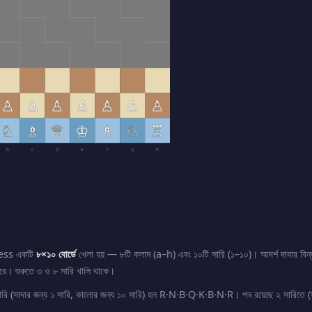
♙
♙
♙
♙
♙
♙
♙
♘
♗
♕
♔
♗
♘
♖
b
c
d
e
f
g
h
ss একটি
৮×১০ বোর্ডে
খেলা হয় — ৮টি কলাম (a–h) এবং ১০টি সারি (১–১০)। আদর্শ দাবার বিন্
ে। শুরুতে ৩ ও ৮ সারি খালি থাকে।
রি (সাদার জন্য ১ সারি, কালোর জন্য ১০ সারি) হল R·N·B·Q·K·B·N·R। পন রয়েছে ২ সারিতে (স