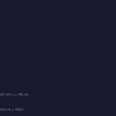
যাসে সাদা ১–২ সারি এবং
াদা) এবং ৯ সারিতে