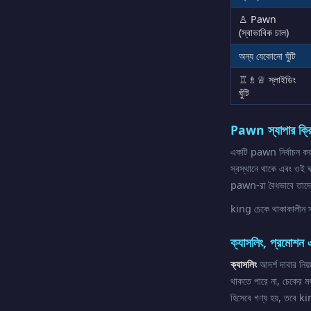
♙ Pawn
(স্বাভাবিক চাল)
অন্য যেকোনো ঘুঁটি
♖♗♕ স্লাইডিং
ঘুঁটি
Pawn স্যাপার ক্রি
একটি pawn নির্বাচন কর
স্বস্থানে থাকে এবং ওই
pawn-রা বৈধভাবে তাদে
king চেকে থাকাকালীন স্
ক্যাসলিং, প্রমোশন 
ক্যাসলিং
আদর্শ দাবার নিয
থাকতে পারে না, চেকের মধ
হিসেবে গণ্য হয়, তবে 