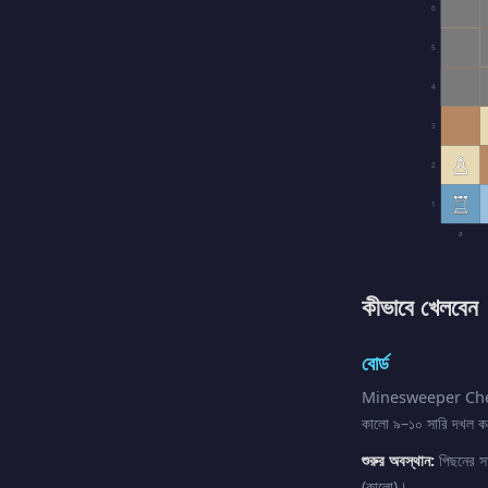
6
5
4
3
♙
2
♖
1
a
কীভাবে খেলবেন
বোর্ড
Minesweeper Che
কালো ৯–১০ সারি দখল কর
শুরুর অবস্থান:
পিছনের সা
(কালো)।