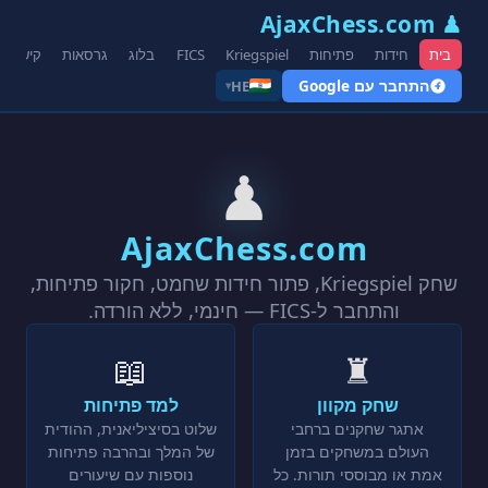
♟ AjaxChess.com
בית
חידות
פתיחות
Kriegspiel
FICS
בלוג
גרסאות
קישורים
התחבר עם Google
HE
▾
♟
AjaxChess.com
שחק Kriegspiel, פתור חידות שחמט, חקור פתיחות,
והתחבר ל-FICS — חינמי, ללא הורדה.
📖
♜
שחק מקוון
למד פתיחות
אתגר שחקנים ברחבי
שלוט בסיציליאנית, ההודית
העולם במשחקים בזמן
של המלך ובהרבה פתיחות
אמת או מבוססי תורות. כל
נוספות עם שיעורים