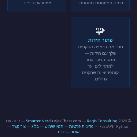
רמות המיומנות מוזמנות.
אינטראקטיביים.
🧩
פתור חידות
חדד את הראייה הטקטית
שלך עם חידות —
ממט-בצעד-אחד
למתחילים ועד
קומפוזיציות שחקנים
גדולים.
© 2026 AjaxChess.com —
Regis Consulting
ו-
Smarter Nerd
— נבנה עם
Python ו-FastAPI —
מדיניות פרטיות
—
תנאי שימוש
—
בלוג
—
צור קשר
—
אודות
—
צוות