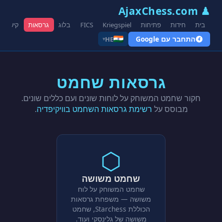
♟ AjaxChess.com
בית
חידות
פתיחות
Kriegspiel
FICS
בלוג
גרסאות
קישורים
התחבר עם Google
HE
▾
גרסאות שחמט
חקור שחמט המשוחק על לוחות שונים ועם כללים שונים.
מבוסס על
רשימת גרסאות השחמט בוויקיפדיה
.
⬡
שחמט משושה
שחמט המשוחק על לוח
משושה — משפחת גרסאות
הכוללת Starchess, שחמט
משושה של גלינסקי ועוד.