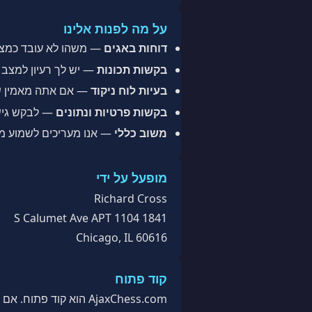
על מה לפנות אלינו
דוחות באגים
— משהו לא עובד כמצופ
בקשות תכונות
— יש לך רעיון למצב 
בעיות לוח ניקוד
— אם אתה מאמין שני
בקשות פרטיות ונתונים
— לבקש גישה
משוב כללי
— אנו מעריכים לשמוע מה 
מופעל על ידי
Richard Cross
1841 S Calumet Ave APT 1104
Chicago, IL 60616
קוד פתוח
AjaxChess.com הוא קוד פתוח. אם אתה מפתח ורוצה לתרום או לדווח על בעיה טכנית, תוכל למצוא אותנו ב