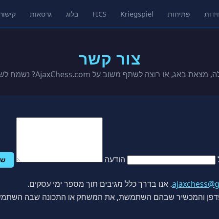
ידות
פתיחות
Kriegspiel
FICS
בלוג
גרסאות
קישור
צור קשר
ת באג, או רוצה לשתף משוב על AjaxChess.com? נשמח לשמוע ממך.
הודעה
של
ajaxchess@
. אנו בדרך כלל מגיבים תוך מספר ימי עסקים.
דפדפן והמכשיר שבהם השתמשת, את המשחק או התכונה שבה השתמשת