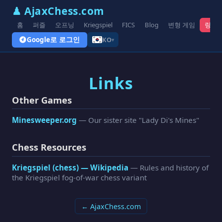
♟ AjaxChess.com
홈
퍼즐
오프닝
Kriegspiel
FICS
Blog
변형 게임
링크
Google로 로그인
KO
▾
Links
Other Games
Minesweeper.org
— Our sister site "Lady Di's Mines"
Chess Resources
Kriegspiel (chess) — Wikipedia
— Rules and history of
the Kriegspiel fog-of-war chess variant
← AjaxChess.com