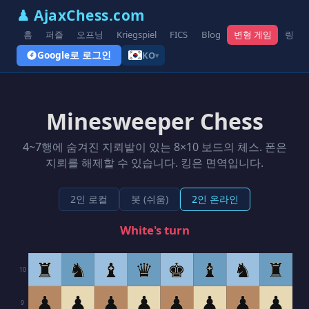
♟ AjaxChess.com
홈
퍼즐
오프닝
Kriegspiel
FICS
Blog
변형 게임
링크
Google로 로그인
KO
▾
Minesweeper Chess
4~7행에 숨겨진 지뢰밭이 있는 8×10 보드의 체스. 폰은
지뢰를 해제할 수 있습니다. 킹은 면역입니다.
2인 로컬
봇 (쉬움)
2인 온라인
White's turn
♜
♞
♝
♛
♚
♝
♞
♜
10
♟
♟
♟
♟
♟
♟
♟
♟
9