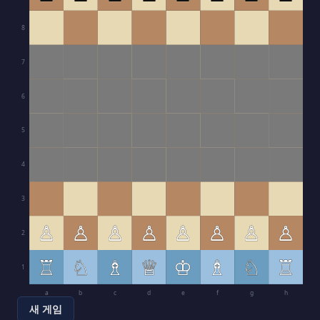
8
7
6
5
4
3
♙
♙
♙
♙
♙
♙
♙
♙
2
♖
♘
♗
♕
♔
♗
♘
♖
1
a
b
c
d
e
f
g
h
새 게임