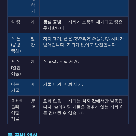
착
지
♔ 킹
예
왕실 공병
— 지뢰가 조용히 제거되고 킹은
무사합니다.
♙ 폰
앞
지뢰 제거, 폰은
제자리에 머뭅니다
. 차례가
(공병
칸
넘어갑니다. 지뢰가 없어도 안전합니다.
액션)
♙ 폰
예
폰 파괴. 지뢰 제거.
(일반
이동)
다른
예
기물 파괴. 지뢰 제거.
기물
♖♗♕
통
효과 없음 — 지뢰는
착지 칸
에서만 발동합
슬라
과
니다. 슬라이딩 기물은 멈추지 않는 지뢰 위
이딩
를 건너뛸 수 있습니다.
기물
폰 공병 액션