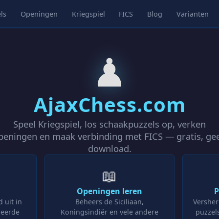
ls
Openingen
Kriegspiel
FICS
Blog
Varianten
♟
AjaxChess.com
Speel Kriegspiel, los schaakpuzzels op, verken
peningen en maak verbinding met FICS — gratis, ge
download.
📖
Openingen leren
P
 uit in
Beheers de Siciliaan,
Versher
seerde
Koningsindiër en vele andere
puzzel