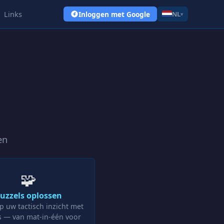
Links
Inloggen met Google
NL
▾
en
🧩
uzzels oplossen
p uw tactisch inzicht met
s — van mat-in-één voor