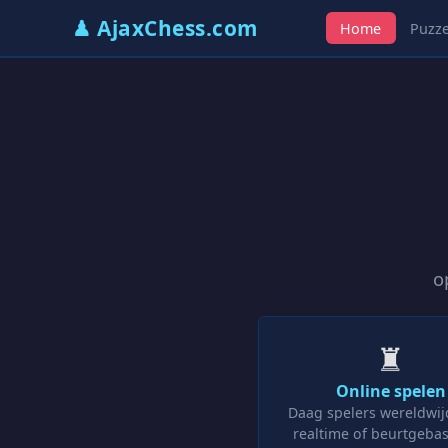
♟ AjaxChess.com
Home
Puzze
o
♜
Online spelen
Daag spelers wereldwijd
realtime of beurtgeba