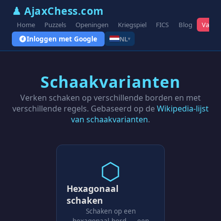
♟ AjaxChess.com
Home
Puzzels
Openingen
Kriegspiel
FICS
Blog
Varian
Inloggen met Google
NL
▾
Schaakvarianten
Verken schaken op verschillende borden en met
verschillende regels. Gebaseerd op de
Wikipedia-lijst
van schaakvarianten
.
⬡
Hexagonaal
schaken
Schaken op een
hexagonaal bord — een