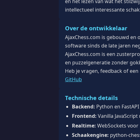
en het lezen van wat het stilzw
intellectueel interessante scha
Over de ontwikkelaar
AjaxChess.com is gebouwd en 
software sinds de late jaren ne
AjaxChess.com is een zusterpro
en puzzelgeneratie zonder gok
Heb je vragen, feedback of een
GitHub
Technische details
Backend:
Python en FastAPI
Frontend:
Vanilla JavaScrip
Realtime:
WebSockets voor K
Schaakengine:
python-chess 