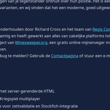
ijgen van je tegenstander onthult over hun positie. Het is 
kvarianten, en wij vinden dat het een moderne, goed uitgew
onderhouden door Richard Cross en het team van
Regis Co
gentig en heeft gewerkt aan alles van zakelijke platforms t
ject van
Minesweeper.org
, een gratis online mijnenveger m
ken.
 bug te melden? Gebruik de
Contactpagina
of stuur een e-m
t met server-gerenderde HTML
riegspiel multiplayer
voor zettvalidatie en Stockfish-integratie