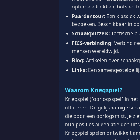
optionele klokken, bots en 
Paardentour:
Een klassiek w
bezoeken. Beschikbaar in bor
Schaakpuzzels:
Tactische p
FICS-verbinding:
Verbind rec
mensen wereldwijd.
Blog:
Artikelen over schaakge
Links:
Een samengestelde lij
Waarom Kriegspiel?
Kriegspiel ("oorlogsspel" in he
officieren. De gelijknamige sc
die door een oorlogsmist. Je zi
hun posities alleen afleiden ui
Kriegspiel spelen ontwikkelt a