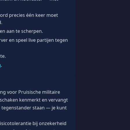
bord precies één keer moet
d.
en aan te scherpen.
er en speel live partijen tegen
te.
g
.
ng voor Pruisische militaire
rdschaken kenmerkt en vervangt
je tegenstander staan — je kunt
sicotolerantie bij onzekerheid