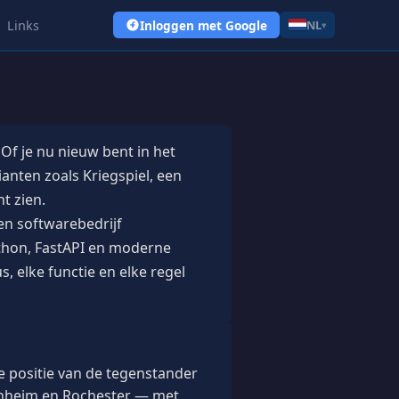
Links
Inloggen met Google
NL
▾
Of je nu nieuw bent in het
anten zoals Kriegspiel, een
t zien.
een softwarebedrijf
thon, FastAPI en moderne
 elke functie en elke regel
de positie van de tegenstander
venheim en Rochester — met