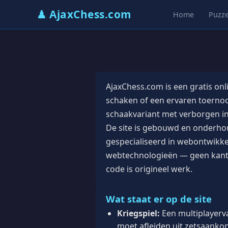
♟ AjaxChess.com
Home
Puzze
AjaxChess.com is een gratis onl
schaken of een ervaren toernooi
schaakvariant met verborgen inf
De site is gebouwd en onderho
gespecialiseerd in webontwikk
webtechnologieën — geen kant-e
code is origineel werk.
Wat staat er op de site
Kriegspiel:
Een multiplayerva
moet afleiden uit zetsaanko