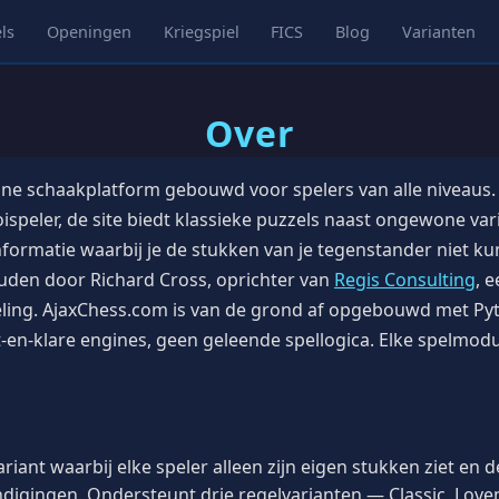
ls
Openingen
Kriegspiel
FICS
Blog
Varianten
Over
ine schaakplatform gebouwd voor spelers van alle niveaus. 
speler, de site biedt klassieke puzzels naast ongewone vari
ormatie waarbij je de stukken van je tegenstander niet kun
uden door Richard Cross, oprichter van
Regis Consulting
, 
eling. AjaxChess.com is van de grond af opgebouwd met Py
n-klare engines, geen geleende spellogica. Elke spelmodus,
riant waarbij elke speler alleen zijn eigen stukken ziet en 
ndigingen. Ondersteunt drie regelvarianten — Classic, Lo