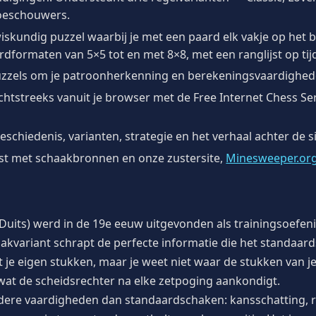
toeschouwers.
iskundig puzzel waarbij je met een paard elk vakje op het 
dformaten van 5×5 tot en met 8×8, met een ranglijst op tij
uzzels om je patroonherkenning en berekeningsvaardighed
htstreeks vanuit je browser met de Free Internet Chess Serv
schiedenis, varianten, strategie en het verhaal achter de si
st met schaakbronnen en onze zustersite,
Minesweeper.or
t Duits) werd in de 19e eeuw uitgevonden als trainingsoefeni
haakvariant schrapt de perfecte informatie die het standaa
et je eigen stukken, maar je weet niet waar de stukken van 
t wat de scheidsrechter na elke zetpoging aankondigt.
ndere vaardigheden dan standaardschaken: kansschatting, ri