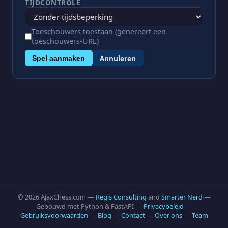
TIJDCONTROLE
Toeschouwers toestaan (genereert een
toeschouwers-URL)
Annuleren
Spel aanmaken
© 2026 AjaxChess.com —
Regis Consulting
and
Smarter Nerd
—
Gebouwd met Python & FastAPI —
Privacybeleid
—
Gebruiksvoorwaarden
—
Blog
—
Contact
—
Over ons
—
Team