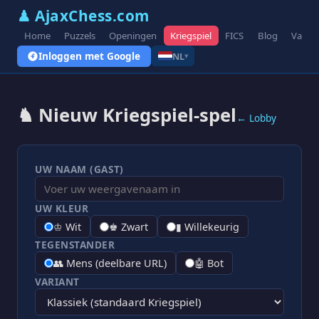
♟ AjaxChess.com
Home
Puzzels
Openingen
Kriegspiel
FICS
Blog
Varian
Inloggen met Google
NL
▾
♞ Nieuw Kriegspiel-spel
← Lobby
UW NAAM (GAST)
UW KLEUR
♔ Wit
♚ Zwart
▮ Willekeurig
TEGENSTANDER
👥 Mens (deelbare URL)
🤖 Bot
VARIANT