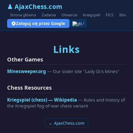
♟ AjaxChess.com
Strona główna
Zadania
Otwarcia
Kriegspiel
FICS
Blog
Zaloguj się przez Google
PL
▾
Links
Other Games
Minesweeper.org
— Our sister site "Lady Di's Mines"
Chess Resources
Kriegspiel (chess) — Wikipedia
— Rules and history of
the Kriegspiel fog-of-war chess variant
← AjaxChess.com