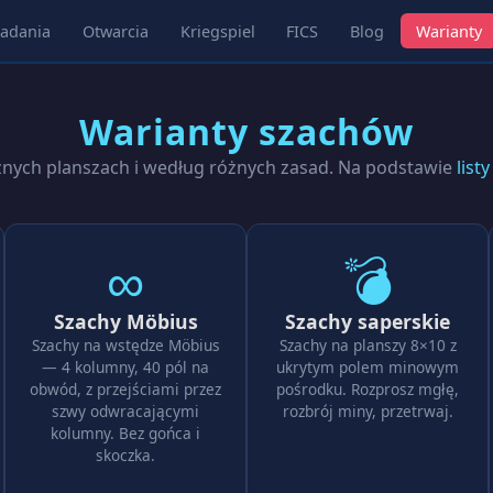
adania
Otwarcia
Kriegspiel
FICS
Blog
Warianty
Warianty szachów
żnych planszach i według różnych zasad. Na podstawie
list
∞
💣
Szachy Möbius
Szachy saperskie
Szachy na wstędze Möbius
Szachy na planszy 8×10 z
— 4 kolumny, 40 pól na
ukrytym polem minowym
obwód, z przejściami przez
pośrodku. Rozprosz mgłę,
szwy odwracającymi
rozbrój miny, przetrwaj.
kolumny. Bez gońca i
skoczka.