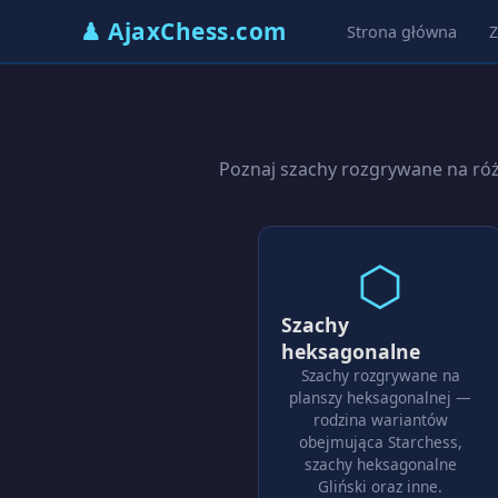
♟ AjaxChess.com
Strona główna
Z
Poznaj szachy rozgrywane na ró
⬡
Szachy
heksagonalne
Szachy rozgrywane na
planszy heksagonalnej —
rodzina wariantów
obejmująca Starchess,
szachy heksagonalne
Gliński oraz inne.