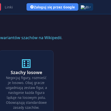
Linki
Zaloguj się przez Google
PL
▾
y wariantów szachów na Wikipedii
.
⚅
Szachy losowe
Negocjuj figury, rozmieść
je losowo. Obaj gracze
uzgadniają zestaw figur, a
następnie każda figura
ląduje na losowym polu.
Obowiązują standardowe
zasady szachów.