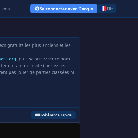
Liens
Se connecter avec Google
FR
▾
cs gratuits les plus anciens et les
hess.org
, puis saisissez votre nom
r en tant qu'invité (laissez les
ent pas jouer de parties classées ni
⌨ Référence rapide