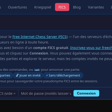
s
Ouvertures
Kriegspiel
FICS
Blog
Variantes
 pour le
Free Internet Chess Server (FICS)
— l'un des serveurs d'éche
oueurs en ligne à toute heure.
ous avez besoin d'un
compte FICS gratuit
.
Inscrivez-vous sur freec
sus et cliquez sur
Connexion
. Vous pouvez également vous connecte
s parties et explorer le serveur, mais les comptes invités ne peuv
iste des commandes, ou
pour annoncer une partie.
seek
parties
🔓 Jouer en invité
⚡ Sans téléchargement
ous pour sauvegarder votre pseudonyme FICS entre les sessions.
Connexion