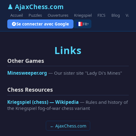
♟ AjaxChess.com
Accueil
Puzzles
Ouvertures
Kriegspiel
FICS
Blog
Varia
Se connecter avec Google
FR
▾
Links
Other Games
Minesweeper.org
— Our sister site "Lady Di's Mines"
Chess Resources
Kriegspiel (chess) — Wikipedia
— Rules and history of
the Kriegspiel fog-of-war chess variant
← AjaxChess.com