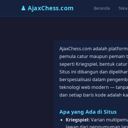
♟ AjaxChess.com
Beranda
Teka-
AjaxChess.com adalah platform 
pemula catur maupun pemain tu
seperti Kriegspiel, bentuk catu
Situs ini dibangun dan dipeliha
berspesialisasi dalam pengemb
teknologi web modern — tanpa m
dan setiap baris kode adalah kar
Apa yang Ada di Situs
Kriegspiel:
Varian multipema
lawan dari pengumuman lang