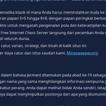
ematika klasik di mana Anda harus memindahkan kuda ke s
kuran papan 5×5 hingga 8×8, dengan papan peringkat berbas
aktis untuk mengasah pengenalan pola dan keterampilan ka
Free Internet Chess Server langsung dari peramban Anda
i seluruh dunia.
atur, varian, strategi, dan kisah di balik situs ini.
er daya catur dan situs saudari kami,
Minesweeper.org
.
 dalam bahasa Jerman) ditemukan pada abad ke-19 sebagai 
dengan nama yang sama menghilangkan informasi sempurna 
abut perang. Anda dapat melihat bidak Anda sendiri, tetap
ya dapat menyimpulkan posisinya dari apa yang diumumkan