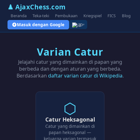
♟ AjaxChess.com
Beranda
Teka-teki
Pembukaan
Kriegspiel
FICS
Blog
V
Masuk dengan Google
ID
▾
Varian Catur
Jelajahi catur yang dimainkan di papan yang
berbeda dan dengan aturan yang berbeda.
Berdasarkan
daftar varian catur di Wikipedia
.
⬡
Catur Heksagonal
Catur yang dimainkan di
papan heksagonal —
keluarga varian termasuk