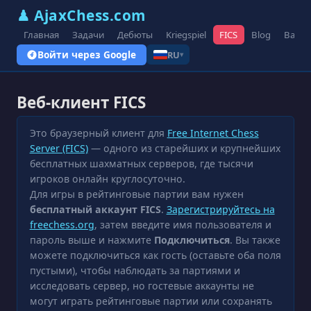
♟ AjaxChess.com
Главная
Задачи
Дебюты
Kriegspiel
FICS
Blog
Вари
Войти через Google
RU
▾
Веб-клиент FICS
Это браузерный клиент для
Free Internet Chess
Server (FICS)
— одного из старейших и крупнейших
бесплатных шахматных серверов, где тысячи
игроков онлайн круглосуточно.
Для игры в рейтинговые партии вам нужен
бесплатный аккаунт FICS
.
Зарегистрируйтесь на
freechess.org
, затем введите имя пользователя и
пароль выше и нажмите
Подключиться
. Вы также
можете подключиться как гость (оставьте оба поля
пустыми), чтобы наблюдать за партиями и
исследовать сервер, но гостевые аккаунты не
могут играть рейтинговые партии или сохранять