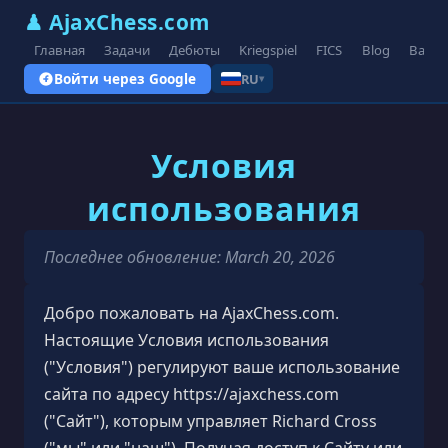
♟ AjaxChess.com
Главная
Задачи
Дебюты
Kriegspiel
FICS
Blog
Вари
Войти через Google
RU
▾
Условия
использования
Последнее обновление: March 20, 2026
Добро пожаловать на AjaxChess.com.
Настоящие Условия использования
("Условия") регулируют ваше использование
сайта по адресу https://ajaxchess.com
("Сайт"), которым управляет Richard Cross
("мы" или "наш"). Получая доступ к Сайту или